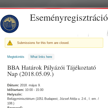
Ugrás a tartalomra
Eseményregisztráció
FIGYELMEZTETŐ ÜZENET
Submissions for this form are closed.
Megtekintés
(aktív fül)
What links here
BBA Határok Pályázói Tájékoztató
Nap (2018.05.09.)
Dátum:
2018. május 9.
Időtartam:
10:00 - 15:00
Helyszín:
Belügyminisztérium (1051 Budapest, József Attila u. 2-4., I. em. /
108.)
Szervező: