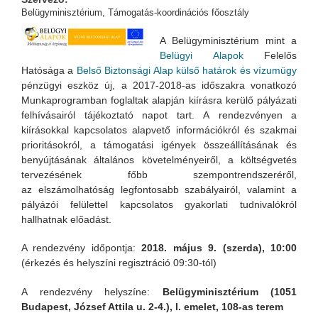
Belügyminisztérium, Támogatás-koordinációs főosztály
A Belügyminisztérium mint a
Belügyi Alapok
Felelős
Hatósága a
Belső Biztonsági Alap külső határok és vízumügy
pénzügyi eszköz új,
a 2017-2018-as időszakra vonatkozó
Munkaprogramban foglaltak alapján kiírásra kerülő pályázati
felhívásairól
tájékoztató napot tart. A rendezvényen a
kiírásokkal kapcsolatos alapvető információkról és szakmai
prioritásokról, a támogatási igények összeállításának és
benyújtásának általános követelményeiről, a költségvetés
tervezésének főbb szempontrendszeréről,
az elszámolhatóság legfontosabb szabályairól, valamint a
pályázói felülettel kapcsolatos gyakorlati tudnivalókról
hallhatnak előadást.
A rendezvény időpontja:
2018. május 9. (szerda), 10:00
(érkezés és helyszíni regisztráció 09:30-tól)
A rendezvény helyszíne:
Belügyminisztérium (1051
Budapest, József Attila u. 2-4.), I. emelet, 108-as terem