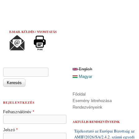
E-MAIL KÜLDÉS / NYOMTATÁS
KERESÉS ŰRLAP
English
Keresés
Magyar
Főoldal
Esemény létrehozása
BEJELENTKEZÉS
Rendezvényeink
Felhasználónév
*
AKTUÁLIS RENDEZVÉNYEINK
Jelszó
*
Tájékoztató az Európai Bizottság az
AMIF/2026/SA/2.4.2. számú egyedi