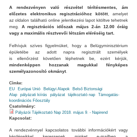
A rendezvényen való részvétel térítésmentes,
ám
előzetes elektronikus regisztrációhoz kötött
, amelyet
az oldalon található online jelentkezési lapot kitöltve tehetnek
meg.
A regisztrációs időszak május 2-án 12.00 óráig
vagy a maximális résztvevői létszám eléréséig tart.
Felhívjuk szíves figyelmüket, hogy a Belügyminisztérium
épületébe az adott napra regisztrált személyek
is ellenőrzést követően léphetnek be, ezért kérjük,
mindenképpen hozzanak magukkal fényképes
személyazonosító okmányt
.
Címke:
EU
Európai Unió
Belügyi Alapok
Belső Biztonsági
Alap
pályázati kiírás
pályázat
tájékoztató nap
Támogatás-
koordinációs Főosztály
Csatolmány:
Pályázói Tájékoztató Nap 2018. május 9. - Napirend
Kapcsolat:
A rendezvénnyel kapcsolatos további információkért vagy
kérdéseikkel keressenek minket e-mailben a