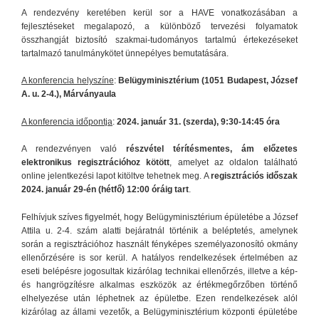
A rendezvény keretében kerül sor a HAVE vonatkozásában a
fejlesztéseket megalapozó, a különböző tervezési folyamatok
összhangját biztosító szakmai-tudományos tartalmú értekezéseket
tartalmazó tanulmánykötet ünnepélyes bemutatására.
A konferencia helyszíne
:
Belügyminisztérium (1051 Budapest, József
A. u. 2-4.), Márványaula
A konferencia időpontja
:
2024. január 31. (szerda), 9:30-14:45 óra
A rendezvényen való
részvétel térítésmentes, ám előzetes
elektronikus regisztrációhoz kötött
, amelyet az oldalon található
online jelentkezési lapot kitöltve tehetnek meg. A
regisztrációs időszak
2024. január 29-én (hétfő) 12:00 óráig tart
.
Felhívjuk szíves figyelmét, hogy Belügyminisztérium épületébe a József
Attila u. 2-4. szám alatti bejáratnál történik a beléptetés, amelynek
során a regisztrációhoz használt fényképes személyazonosító okmány
ellenőrzésére is sor kerül. A hatályos rendelkezések értelmében az
eseti belépésre jogosultak kizárólag technikai ellenőrzés, illetve a kép-
és hangrögzítésre alkalmas eszközök az értékmegőrzőben történő
elhelyezése után léphetnek az épületbe. Ezen rendelkezések alól
kizárólag az állami vezetők, a Belügyminisztérium központi épületébe