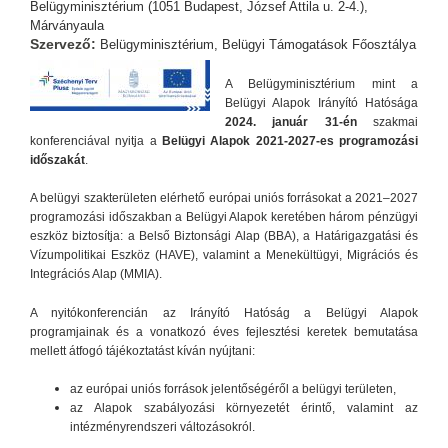
Belügyminisztérium (1051 Budapest, József Attila u. 2-4.),
Márványaula
Szervező:
Belügyminisztérium, Belügyi Támogatások Főosztálya
A Belügyminisztérium mint a
Belügyi Alapok Irányító Hatósága
2024. január 31-én
szakmai
konferenciával nyitja a
Belügyi Alapok 2021-2027-es programozási
időszakát
.
A belügyi szakterületen elérhető európai uniós forrásokat a 2021–2027
programozási időszakban a Belügyi Alapok keretében három pénzügyi
eszköz biztosítja: a Belső Biztonsági Alap (BBA), a Határigazgatási és
Vízumpolitikai Eszköz (HAVE), valamint a Menekültügyi, Migrációs és
Integrációs Alap (MMIA).
A nyitókonferencián az Irányító Hatóság a Belügyi Alapok
programjainak és a vonatkozó éves fejlesztési keretek bemutatása
mellett átfogó tájékoztatást kíván nyújtani:
az európai uniós források jelentőségéről a belügyi területen,
az Alapok szabályozási környezetét érintő, valamint az
intézményrendszeri változásokról.