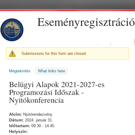
Ugrás a tartalomra
Eseményregisztráció
FIGYELMEZTETŐ ÜZENET
Submissions for this form are closed.
Megtekintés
(aktív fül)
What links here
Belügyi Alapok 2021-2027-es
Programozási Időszak -
Nyitókonferencia
Alcím:
Nyitórendezvény
Dátum:
2024. január 31.
Időtartam:
09:30 - 14:45
Helyszín: