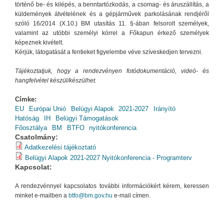
történő be- és kilépés, a benntartózkodás, a csomag- és áruszállítás, a
küldemények átvételének és a gépjárművek parkolásának rendjéről
szóló 16/2014 (X.10.) BM utasítás 11. §-ában felsorolt személyek,
valamint az utóbbi személyi körrel a Főkapun érkező személyek
képeznek kivételt.
Kérjük, látogatását a fentieket figyelembe véve szíveskedjen tervezni.
Tájékoztatjuk, hogy a rendezvényen fotódokumentáció, videó- és
hangfelvétel készül/készülhet.
Címke:
EU
Európai Unió
Belügyi Alapok
2021-2027
Irányító
Hatóság
IH
Belügyi Támogatások
Főosztálya
BM
BTFO
nyitókonferencia
Csatolmány:
Adatkezelési tájékoztató
Belügyi Alapok 2021-2027 Nyitókonferencia - Programterv
Kapcsolat:
A rendezvénnyel kapcsolatos további információkért kérem, keressen
minket e-mailben a
btfo@bm.gov.hu
e-mail címen.