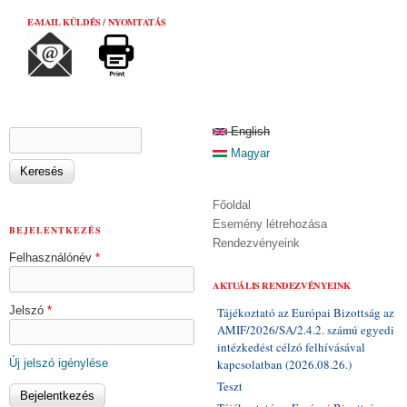
E-MAIL KÜLDÉS / NYOMTATÁS
KERESÉS ŰRLAP
English
Keresés
Magyar
Főoldal
Esemény létrehozása
BEJELENTKEZÉS
Rendezvényeink
Felhasználónév
*
AKTUÁLIS RENDEZVÉNYEINK
Jelszó
*
Tájékoztató az Európai Bizottság az
AMIF/2026/SA/2.4.2. számú egyedi
intézkedést célzó felhívásával
Új jelszó igénylése
kapcsolatban (2026.08.26.)
Teszt