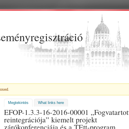
Ugrás a tartalomra
eményregisztráció
NET
losed.
Megtekintés
(aktív fül)
What links here
EFOP-1.3.3-16-2016-00001 „Fogvatartot
reintegrációja” kiemelt projekt
zárókonferenciája és a TEtt-program