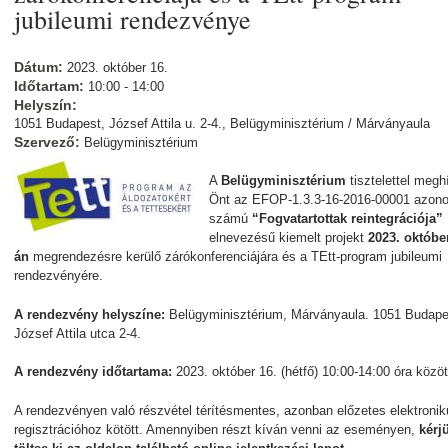
jubileumi rendezvénye
Dátum:
2023. október 16.
Időtartam:
10:00 - 14:00
Helyszín:
1051 Budapest, József Attila u. 2-4., Belügyminisztérium / Márványaula
Szervező:
Belügyminisztérium
A
Belügyminisztérium
tisztelettel megh
Önt az EFOP-1.3.3-16-2016-00001 azono
számú
“Fogvatartottak reintegrációja”
elnevezésű kiemelt projekt
2023. októbe
án
megrendezésre kerülő zárókonferenciájára és a TEtt-program jubileumi
rendezvényére.
A rendezvény helyszíne:
Belügyminisztérium, Márványaula. 1051 Budape
József Attila utca 2-4.
A rendezvény időtartama:
2023. október 16. (hétfő) 10:00-14:00 óra közöt
A rendezvényen való részvétel térítésmentes, azonban előzetes elektronik
regisztrációhoz kötött. Amennyiben részt kíván venni az eseményen,
kérj