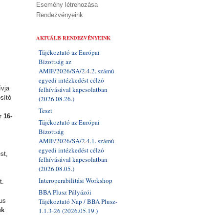
Esemény létrehozása
Rendezvényeink
AKTUÁLIS RENDEZVÉNYEINK
Tájékoztató az Európai
Bizottság az
AMIF/2026/SA/2.4.2. számú
egyedi intézkedést célzó
ívja
felhívásával kapcsolatban
sító
(2026.08.26.)
Teszt
r 16-
Tájékoztató az Európai
Bizottság
AMIF/2026/SA/2.4.1. számú
egyedi intézkedést célzó
st,
felhívásával kapcsolatban
(2026.08.05.)
Interoperabilitási Workshop
t.
BBA Plusz Pályázói
us
Tájékoztató Nap / BBA Plusz-
ük
1.1.3-26 (2026.05.19.)