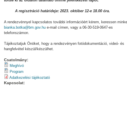
töltse ki az oldalon található online jelentkezési lapot.
A regisztráció határideje: 2023. október 12-e 18.00 óra.
A rendezvénnyel kapcsolatos további információért kérem, keressen minke
bianka.botka@bm.gov.hu
e-mail címen, vagy a 06-30-519-0647-es
telefonszámon.
Tájékoztatjuk Önöket, hogy a rendezvényen fotódokumentáció, videó- és
hangfelvétel készül/készülhet.
Csatolmány:
Meghívó
Program
Adatkezelési tájékoztató
Kapcsolat: