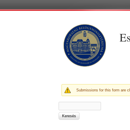
Es
FIGYELMEZTETŐ ÜZE
Submissions for this form are c
KERESÉS ŰRLAP
Keresés