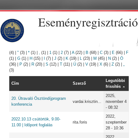
Ugrás a tartalomra
Eseményregisztráció
(4)
|
"
(3)
|
*
(1)
|
,
(1)
|
1
(1)
|
2
(7)
|
A
(22)
|
B
(68)
|
C
(3)
|
E
(66)
|
F
(1)
|
G
(1)
|
H
(15)
|
I
(7)
|
J
(2)
|
K
(19)
|
L
(23)
|
M
(45)
|
N
(2)
|
Ö
(36)
|
P
(2)
|
R
(20)
|
S
(12)
|
T
(11)
|
Ú
(2)
|
V
(19)
|
X
(6)
|
Z
(2)
|
„
(3)
Legutóbbi
Cím
Szerző
frissítés
2025,
20. Útravaló Ösztöndíjprogram
vardai.krisztin...
november 4
konferencia
- 08:32
2022,
2022.10.13 csütörtök, 9.00-
rita.foris
szeptember
11.00 | Időpont foglalás
28 - 10:36
2022,