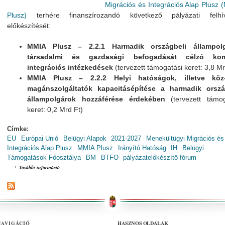
Migrációs és Integrációs Alap Plusz
Plusz)
terhére finanszírozandó következő pályázati felhí
előkészítését:
MMIA Plusz – 2.2.1 Harmadik országbeli állampol
társadalmi és gazdasági befogadását célzó kom
integrációs intézkedések
(tervezett támogatási keret: 3,8 Mr
MMIA Plusz – 2.2.2 Helyi hatóságok, illetve kö
magánszolgáltatók kapacitásépítése a harmadik orszá
állampolgárok hozzáférése érdekében
(tervezett támog
keret: 0,2 Mrd Ft)
Címke:
EU
Európai Unió
Belügyi Alapok
2021-2027
Menekültügyi Migrációs és
Integrációs Alap Plusz
MMIA Plusz
Irányító Hatóság
IH
Belügyi
Támogatások Főosztálya
BM
BTFO
pályázatelőkészítő fórum
MMIA Plusz Szakpolitikai Fórum / MMIA Plusz-2.2.1, MMIA Plusz-2.2.2 ta
További információ
HASZNOS OLDALAK
NAVIGÁCIÓ