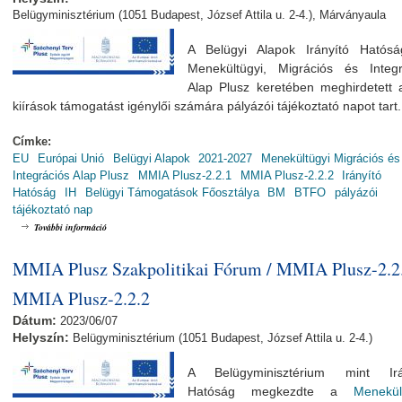
Belügyminisztérium (1051 Budapest, József Attila u. 2-4.), Márványaula
A Belügyi Alapok Irányító Hatós
Menekültügyi, Migrációs és Integr
Alap Plusz keretében meghirdetett a
kiírások támogatást igénylői számára pályázói tájékoztató napot tart.
Címke:
EU
Európai Unió
Belügyi Alapok
2021-2027
Menekültügyi Migrációs és
Integrációs Alap Plusz
MMIA Plusz-2.2.1
MMIA Plusz-2.2.2
Irányító
Hatóság
IH
Belügyi Támogatások Főosztálya
BM
BTFO
pályázói
tájékoztató nap
MMIA Plusz Pályázói Tájékoztató Nap / MMIA Plusz-2.2.1, MMIA Plusz-2.2.
További információ
MMIA Plusz Szakpolitikai Fórum / MMIA Plusz-2.2.
MMIA Plusz-2.2.2
Dátum:
2023/06/07
Helyszín:
Belügyminisztérium (1051 Budapest, József Attila u. 2-4.)
A Belügyminisztérium mint Irá
Hatóság megkezdte a
Menekül