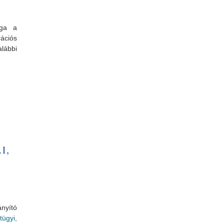
ága a
ációs
lábbi
2 tartalommal kapcsolatosan
1,
nyító
tügyi,