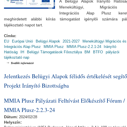
A Belügyi Alapok Irányító Hatós
Menekültügyi, Migráció
Integrációs Alap Plusz keret
meghirdetett alábbi kiírás támogatást igénylői számára pál
tájékoztató napot tart.
Címke:
EU
Európai Unió
Belügyi Alapok
2021-2027
Menekültügyi Migrációs és
Integrációs Alap Plusz
MMIA Plusz
MMIA Plusz-2.2.1-24
Irányító
Hatóság
IH
Belügyi Támogatások Főosztálya
BM
BTFO
pályázói
tájékoztató nap
MMIA Plusz Pályázói Tájékoztató Nap / MMIA Plusz-2.2.1-24 tartalommal k
További információ
Jelentkezés Belügyi Alapok félidős értékelését segítő
Projekt Irányító Bizottságba
MMIA Plusz Pályázati Felhívást Előkészítő Fórum /
MMIA Plusz-2.2.3-24
Dátum:
2024/02/28
Helyszín: