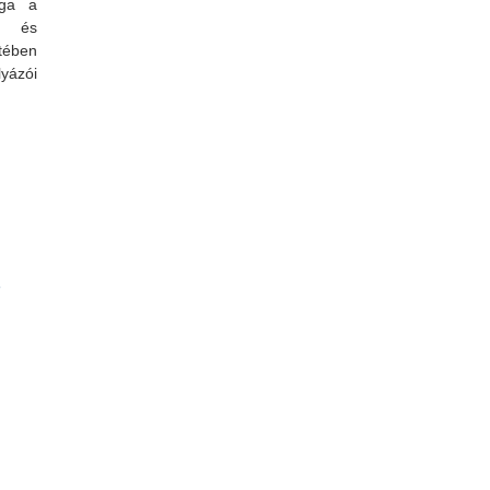
ága a
s és
ében
yázói
apcsolatosan