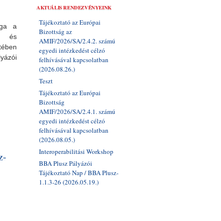
AKTUÁLIS RENDEZVÉNYEINK
Tájékoztató az Európai
ága a
Bizottság az
s és
AMIF/2026/SA/2.4.2. számú
ében
egyedi intézkedést célzó
yázói
felhívásával kapcsolatban
(2026.08.26.)
Teszt
Tájékoztató az Európai
Bizottság
AMIF/2026/SA/2.4.1. számú
egyedi intézkedést célzó
felhívásával kapcsolatban
apcsolatosan
(2026.08.05.)
Interoperabilitási Workshop
z-
BBA Plusz Pályázói
Tájékoztató Nap / BBA Plusz-
1.1.3-26 (2026.05.19.)