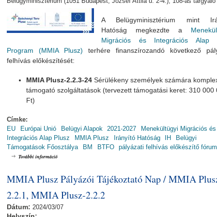
Belügyminisztérium (1051 Budapest, József Attila u. 2-4.), 108-as tárgyaló
A Belügyminisztérium mint Irá
Hatóság megkezdte a
Menekül
Migrációs és Integrációs Alap 
Program (MMIA Plusz)
terhére finanszírozandó következő pály
felhívás előkészítését:
MMIA Plusz-2.2.3-24
Sérülékeny személyek számára komple
támogató szolgáltatások (tervezett támogatási keret: 310 000
Ft)
Címke:
EU
Európai Unió
Belügyi Alapok
2021-2027
Menekültügyi Migrációs és
Integrációs Alap Plusz
MMIA Plusz
Irányító Hatóság
IH
Belügyi
Támogatások Főosztálya
BM
BTFO
pályázati felhívás előkészítő fóru
MMIA Plusz Pályázati Felhívást Előkészítő Fórum / MMIA Plusz-2.2.3-24 ta
További információ
MMIA Plusz Pályázói Tájékoztató Nap / MMIA Plus
2.2.1, MMIA Plusz-2.2.2
Dátum:
2024/03/07
Helyszín: