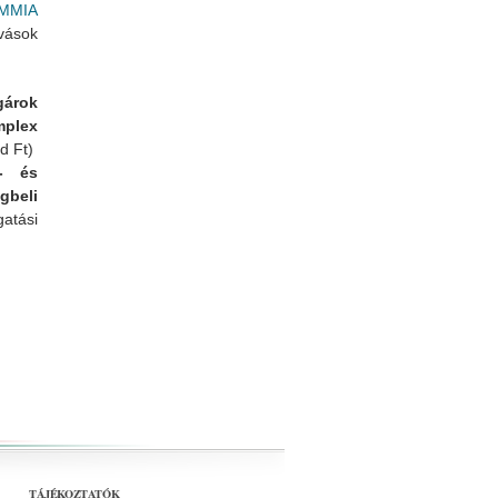
 (MMIA
vások
gárok
plex
d Ft)
z- és
gbeli
atási
rtalommal kapcsolatosan
TÁJÉKOZTATÓK