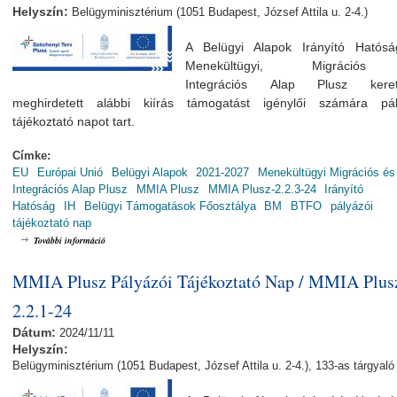
Helyszín:
Belügyminisztérium (1051 Budapest, József Attila u. 2-4.)
A Belügyi Alapok Irányító Hatós
Menekültügyi, Migráció
Integrációs Alap Plusz keret
meghirdetett alábbi kiírás támogatást igénylői számára pál
tájékoztató napot tart.
Címke:
EU
Európai Unió
Belügyi Alapok
2021-2027
Menekültügyi Migrációs és
Integrációs Alap Plusz
MMIA Plusz
MMIA Plusz-2.2.3-24
Irányító
Hatóság
IH
Belügyi Támogatások Főosztálya
BM
BTFO
pályázói
tájékoztató nap
MMIA Plusz Pályázói Tájékoztató Nap / MMIA Plusz-2.2.3-24 tartalommal k
További információ
MMIA Plusz Pályázói Tájékoztató Nap / MMIA Plus
2.2.1-24
Dátum:
2024/11/11
Helyszín:
Belügyminisztérium (1051 Budapest, József Attila u. 2-4.), 133-as tárgyaló