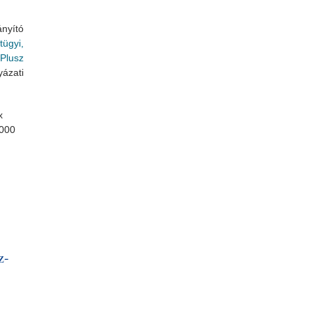
nyító
tügyi,
Plusz
ázati
x
 000
m
rtalommal kapcsolatosan
z-