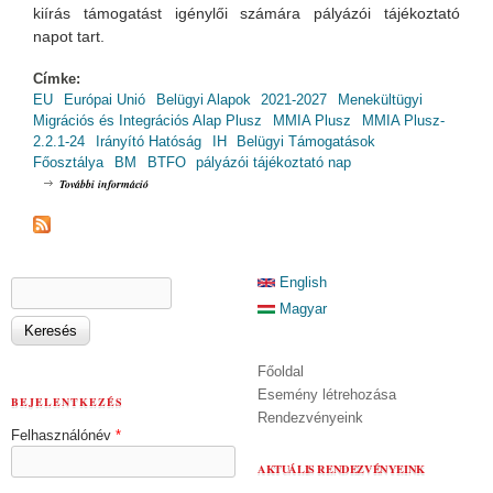
kiírás támogatást igénylői számára pályázói tájékoztató
napot tart.
Címke:
EU
Európai Unió
Belügyi Alapok
2021-2027
Menekültügyi
Migrációs és Integrációs Alap Plusz
MMIA Plusz
MMIA Plusz-
2.2.1-24
Irányító Hatóság
IH
Belügyi Támogatások
Főosztálya
BM
BTFO
pályázói tájékoztató nap
MMIA Plusz Pályázói Tájékoztató Nap / MMIA Plusz-2.2.1-24
További információ
tartalommal kapcsolatosan
KERESÉS ŰRLAP
English
Keresés
Magyar
Főoldal
Esemény létrehozása
BEJELENTKEZÉS
Rendezvényeink
Felhasználónév
*
AKTUÁLIS RENDEZVÉNYEINK