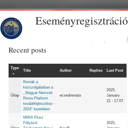
Skip to main content
Eseményregisztráció
Recent posts
Type
Title
Author
Replies
Last Post
Romák a
közszolgálatban a
2025,
,,Magyar Nemzeti
Űrlap
ecsedirenata
January
Roma Platform
21 - 17:07
továbbfejlesztése -
2024" keretében
MMIA Plusz
Pályázói
2025,