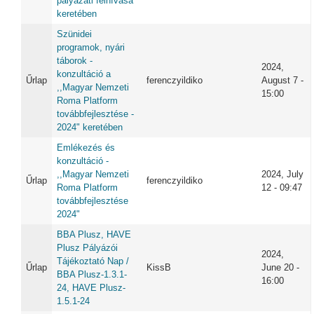
pályázati felhívása
keretében
Szünidei
programok, nyári
táborok -
2024,
konzultáció a
Űrlap
ferenczyildiko
August 7 -
,,Magyar Nemzeti
15:00
Roma Platform
továbbfejlesztése -
2024" keretében
Emlékezés és
konzultáció -
,,Magyar Nemzeti
2024, July
Űrlap
ferenczyildiko
Roma Platform
12 - 09:47
továbbfejlesztése
2024"
BBA Plusz, HAVE
Plusz Pályázói
2024,
Tájékoztató Nap /
Űrlap
KissB
June 20 -
BBA Plusz-1.3.1-
16:00
24, HAVE Plusz-
1.5.1-24