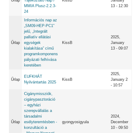
Űrlap
Tájékoztató Nap /
KissB
January
MMIA Plusz-2.2.3-
13 - 12:30
24
Információs nap az
„SM09-HEP-PC1”
jelű, „Integrált
palliatív ellátási
2025,
Űrlap
egységek
KissB
January
kialakítása” című
13 - 09:07
programkomponens
pályázati felhívása
keretében
2025,
EUFKHÁT
Űrlap
KissB
January 2
Nyilvántartás 2025
- 10:57
Cigánymissziók,
cigánypasztoráció
– egyházi
szerepvállalás a
társadalmi
2024,
Űrlap
esélyteremtésben -
gyongyosigyula
December
konzultáció a
10 - 09:50