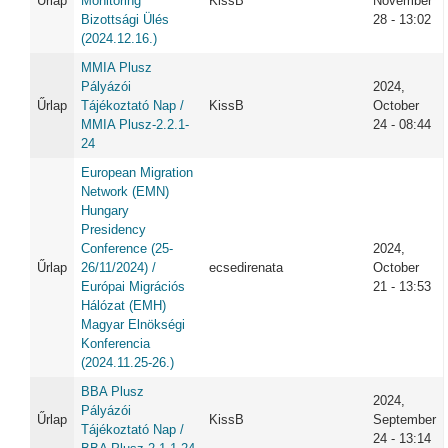
Űrlap
Monitoring
KissB
November
Bizottsági Ülés
28 - 13:02
(2024.12.16.)
MMIA Plusz
Pályázói
2024,
Űrlap
Tájékoztató Nap /
KissB
October
MMIA Plusz-2.2.1-
24 - 08:44
24
European Migration
Network (EMN)
Hungary
Presidency
Conference (25-
2024,
Űrlap
26/11/2024) /
ecsedirenata
October
Európai Migrációs
21 - 13:53
Hálózat (EMH)
Magyar Elnökségi
Konferencia
(2024.11.25-26.)
BBA Plusz
2024,
Pályázói
Űrlap
KissB
September
Tájékoztató Nap /
24 - 13:14