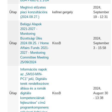
BBA Plusz-2.1.1-24
Meghívó előzetes
2024,
Űrlap
piaci konzultációra
kellner.gergely
September
(2024.09.27.)
19 - 12:31
Belügyi Alapok
2021-2027 -
Monitoring
Bizottsági Ülés
2024,
Űrlap
2024.09.25. / Home
KissB
September
Affairs Funds 2021-
3 - 15:58
2027 - Monitoring
Committee Meeting
25/09/2024
Információs napok
az „SM10-MIN-
PC1” jelű, Digitális
terek rendelkezésre
állása és a romák
2024,
Űrlap
digitális
KissB
August 30
kompetenciáinak
- 13:38
fejlesztése” című
programkomponens