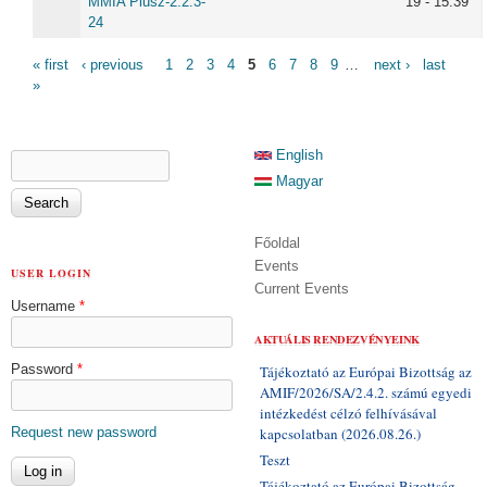
MMIA Plusz-2.2.3-
19 - 15:39
24
PAGES
« first
‹ previous
1
2
3
4
5
6
7
8
9
…
next ›
last
»
SEARCH FORM
English
Search
Magyar
Főoldal
Events
USER LOGIN
Current Events
Username
*
AKTUÁLIS RENDEZVÉNYEINK
Password
*
Tájékoztató az Európai Bizottság az
AMIF/2026/SA/2.4.2. számú egyedi
intézkedést célzó felhívásával
Request new password
kapcsolatban (2026.08.26.)
Teszt
Tájékoztató az Európai Bizottság