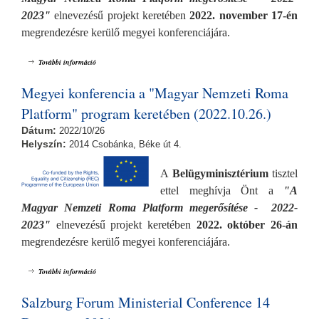
2023"
elnevezésű projekt keretében
2022. november 17-én
megrendezésre kerülő megyei konferenciájára.
Megyei konferencia a "Magyar Nemzeti Roma Platform" program
További információ
keretében (2022.11.17.) tartalommal kapcsolatosan
Megyei konferencia a "Magyar Nemzeti Roma
Platform" program keretében (2022.10.26.)
Dátum:
2022/10/26
Helyszín:
2014 Csobánka, Béke út 4.
A
Belügyminisztérium
tisztel
ettel meghívja Önt a
"A
Magyar Nemzeti Roma Platform megerősítése - 2022-
2023"
elnevezésű projekt
keretében
2022. október 26-án
megrendezésre kerülő megyei konferenciájára.
Megyei konferencia a "Magyar Nemzeti Roma Platform" program
További információ
keretében (2022.10.26.) tartalommal kapcsolatosan
Salzburg Forum Ministerial Conference 14