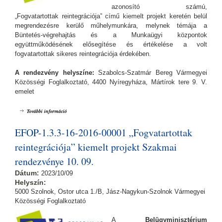
azonosító számú,
„Fogvatartottak reintegrációja” című kiemelt projekt keretén belül
megrendezésre kerülő műhelymunkára, melynek témája a
Büntetés-végrehajtás és a Munkaügyi központok
együttműködésének elősegítése és értékelése a volt
fogvatartottak sikeres reintegrációja érdekében.
A rendezvény helyszíne:
Szabolcs-Szatmár Bereg Vármegyei
Közösségi Foglalkoztató, 4400 Nyíregyháza, Mártírok tere 9. V.
emelet
EFOP-1.3.3-16-2016-00001 „Fogvatartottak reintegrációja” kiemelt
További információ
projekt Szakmai rendezvénye 10. 11. tartalommal kapcsolatosan
EFOP-1.3.3-16-2016-00001 „Fogvatartottak
reintegrációja” kiemelt projekt Szakmai
rendezvénye 10. 09.
Dátum:
2023/10/09
Helyszín:
5000 Szolnok, Ostor utca 1./B, Jász-Nagykun-Szolnok Vármegyei
Közösségi Foglalkoztató
A
Belügyminisztérium