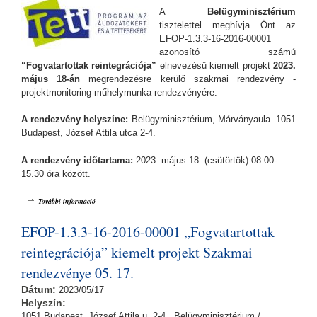
A
Belügyminisztérium
tisztelettel meghívja Önt az
EFOP-1.3.3-16-2016-00001
azonosító számú
“Fogvatartottak reintegrációja”
elnevezésű kiemelt projekt
2023.
május 18-án
megrendezésre kerülő szakmai rendezvény -
projektmonitoring műhelymunka rendezvényére.
A rendezvény helyszíne:
Belügyminisztérium, Márványaula. 1051
Budapest, József Attila utca 2-4.
A rendezvény időtartama:
2023. május 18. (csütörtök) 08.00-
15.30 óra között.
EFOP-1.3.3-16-2016-00001 „Fogvatartottak reintegrációja” kiemelt
További információ
projekt Szakmai rendezvénye 05. 18. tartalommal kapcsolatosan
EFOP-1.3.3-16-2016-00001 „Fogvatartottak
reintegrációja” kiemelt projekt Szakmai
rendezvénye 05. 17.
Dátum:
2023/05/17
Helyszín:
1051 Budapest, József Attila u. 2-4., Belügyminisztérium /