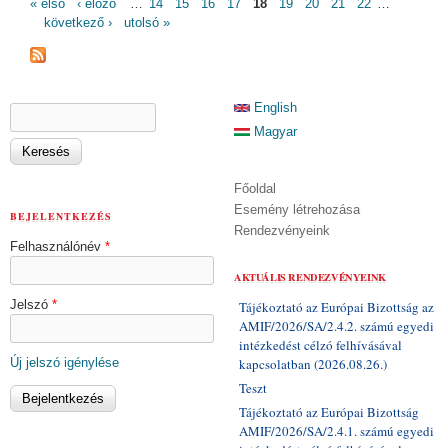
« első
‹ előző
…
14
15
16
17
18
19
20
21
22
…
következő ›
utolsó »
KERESÉS ŰRLAP
English
Keresés
Magyar
Főoldal
Esemény létrehozása
BEJELENTKEZÉS
Rendezvényeink
Felhasználónév
*
AKTUÁLIS RENDEZVÉNYEINK
Jelszó
*
Tájékoztató az Európai Bizottság az
AMIF/2026/SA/2.4.2. számú egyedi
intézkedést célzó felhívásával
Új jelszó igénylése
kapcsolatban (2026.08.26.)
Teszt
Tájékoztató az Európai Bizottság
AMIF/2026/SA/2.4.1. számú egyedi