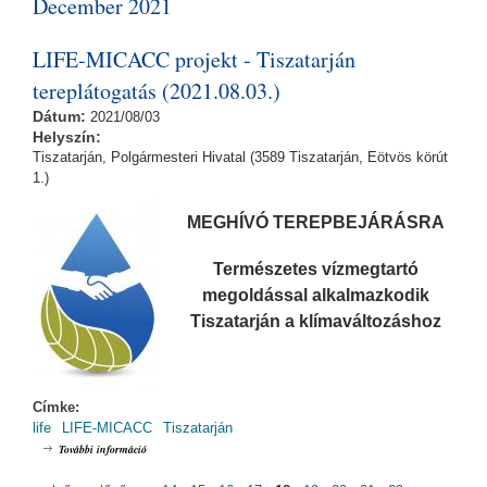
December 2021
LIFE-MICACC projekt - Tiszatarján
tereplátogatás (2021.08.03.)
Dátum:
2021/08/03
Helyszín:
Tiszatarján, Polgármesteri Hivatal (3589 Tiszatarján, Eötvös körút
1.)
MEGHÍVÓ TEREPBEJÁRÁSRA
Természetes vízmegtartó
megoldással alkalmazkodik
Tiszatarján a klímaváltozáshoz
Címke:
life
LIFE-MICACC
Tiszatarján
LIFE-MICACC projekt - Tiszatarján tereplátogatás (2021.08.03.)
További információ
tartalommal kapcsolatosan
OLDALAK