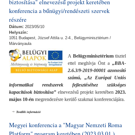
biztosítása" elnevezésű projekt keretében
konferencia a bűnügyi/rendészeti szervek
részére
Dátum:
2023/05/10
Helyszín:
1051 Budapest, József Attila u. 2-4., Belügyminisztérium /
Márványaula
A
Belügyminisztérium
tisztel
ettel meghívja Önt a
„BBA-
2.6.3/9-2019-00001 azonosító
számú, „Az Európai Uniós
informatikai rendszerek fejlesztéséhez szükséges
kapacitások biztosítása”
elnevezésű
projekt keretében
2023.
május 10-én
megrendezésre kerülő szakmai konferenciájára.
BBA-2.6.3/9-2019-00001 azonosító számú, „Az Európai Uniós
További információ
informatikai rendszerek fejlesztéséhez szükséges kapacitások biztosítása"
elnevezésű projekt keretében konferencia a bűnügyi/rendészeti szervek
Megyei konferencia a "Magyar Nemzeti Roma
részére tartalommal kapcsolatosan
Platform" program keretében (2023.03.01.)