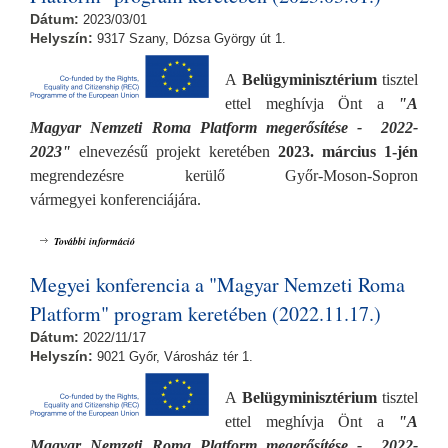
Dátum:
2023/03/01
Helyszín:
9317 Szany, Dózsa György út 1.
A
Belügyminisztérium
tisztel
ettel meghívja Önt a
"A
Magyar Nemzeti Roma Platform megerősítése - 2022-
2023"
elnevezésű projekt keretében
2023. március 1-jén
megrendezésre kerülő Győr-Moson-Sopron
vármegyei konferenciájára.
Megyei konferencia a "Magyar Nemzeti Roma Platform" program
További információ
keretében (2023.03.01.) tartalommal kapcsolatosan
Megyei konferencia a "Magyar Nemzeti Roma
Platform" program keretében (2022.11.17.)
Dátum:
2022/11/17
Helyszín:
9021 Győr, Városház tér 1.
A
Belügyminisztérium
tisztel
ettel meghívja Önt a
"A
Magyar Nemzeti Roma Platform megerősítése - 2022-