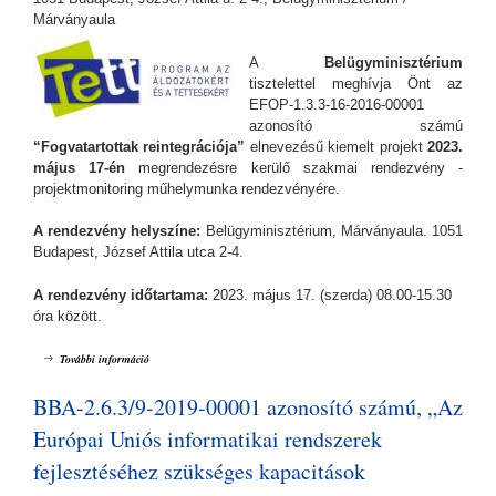
Márványaula
A
Belügyminisztérium
tisztelettel meghívja Önt az
EFOP-1.3.3-16-2016-00001
azonosító számú
“Fogvatartottak reintegrációja”
elnevezésű kiemelt projekt
2023.
május 17-én
megrendezésre kerülő szakmai rendezvény -
projektmonitoring műhelymunka rendezvényére.
A rendezvény helyszíne:
Belügyminisztérium, Márványaula. 1051
Budapest, József Attila utca 2-4.
A rendezvény időtartama:
2023. május 17. (szerda) 08.00-15.30
óra között.
EFOP-1.3.3-16-2016-00001 „Fogvatartottak reintegrációja” kiemelt
További információ
projekt Szakmai rendezvénye 05. 17. tartalommal kapcsolatosan
BBA-2.6.3/9-2019-00001 azonosító számú, „Az
Európai Uniós informatikai rendszerek
fejlesztéséhez szükséges kapacitások