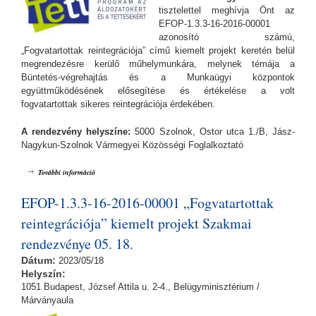
tisztelettel meghívja Önt az
EFOP-1.3.3-16-2016-00001
azonosító számú,
„Fogvatartottak reintegrációja” című kiemelt projekt keretén belül
megrendezésre kerülő műhelymunkára, melynek témája a
Büntetés-végrehajtás és a Munkaügyi központok
együttműködésének elősegítése és értékelése a volt
fogvatartottak sikeres reintegrációja érdekében.
A rendezvény helyszíne:
5000 Szolnok, Ostor utca 1./B, Jász-
Nagykun-Szolnok Vármegyei Közösségi Foglalkoztató
EFOP-1.3.3-16-2016-00001 „Fogvatartottak reintegrációja” kiemelt
További információ
projekt Szakmai rendezvénye 10. 09. tartalommal kapcsolatosan
EFOP-1.3.3-16-2016-00001 „Fogvatartottak
reintegrációja” kiemelt projekt Szakmai
rendezvénye 05. 18.
Dátum:
2023/05/18
Helyszín:
1051 Budapest, József Attila u. 2-4., Belügyminisztérium /
Márványaula