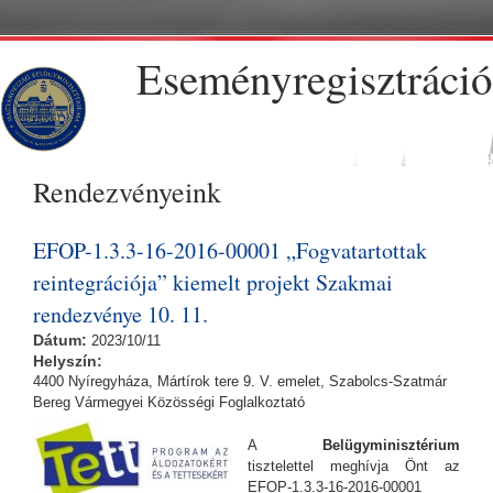
Ugrás a tartalomra
Eseményregisztráció
Rendezvényeink
EFOP-1.3.3-16-2016-00001 „Fogvatartottak
reintegrációja” kiemelt projekt Szakmai
rendezvénye 10. 11.
Dátum:
2023/10/11
Helyszín:
4400 Nyíregyháza, Mártírok tere 9. V. emelet, Szabolcs-Szatmár
Bereg Vármegyei Közösségi Foglalkoztató
A
Belügyminisztérium
tisztelettel meghívja Önt az
EFOP-1.3.3-16-2016-00001