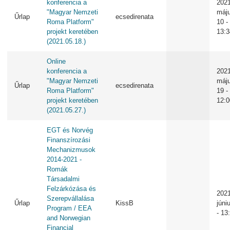
konferencia a
2021
"Magyar Nemzeti
máj
Űrlap
ecsedirenata
Roma Platform"
10 -
projekt keretében
13:3
(2021.05.18.)
Online
konferencia a
2021
"Magyar Nemzeti
máj
Űrlap
ecsedirenata
Roma Platform"
19 -
projekt keretében
12:0
(2021.05.27.)
EGT és Norvég
Finanszírozási
Mechanizmusok
2014-2021 -
Romák
Társadalmi
Felzárkózása és
2021
Szerepvállalása
Űrlap
KissB
júni
Program / EEA
- 13
and Norwegian
Financial