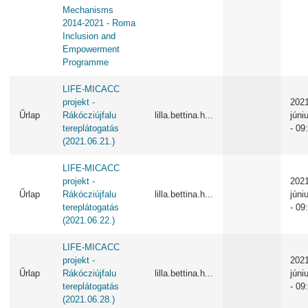
Mechanisms
2014-2021 - Roma
Inclusion and
Empowerment
Programme
LIFE-MICACC
projekt -
2021
Űrlap
Rákócziújfalu
lilla.bettina.h...
júni
tereplátogatás
- 09
(2021.06.21.)
LIFE-MICACC
projekt -
2021
Űrlap
Rákócziújfalu
lilla.bettina.h...
júni
tereplátogatás
- 09
(2021.06.22.)
LIFE-MICACC
projekt -
2021
Űrlap
Rákócziújfalu
lilla.bettina.h...
júni
tereplátogatás
- 09
(2021.06.28.)