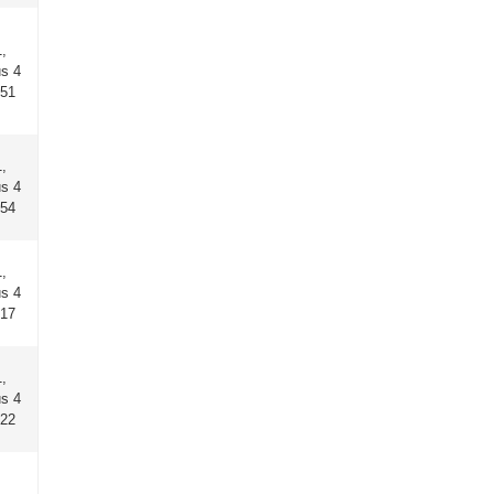
,
us 4
:51
,
us 4
:54
,
us 4
:17
,
us 4
:22