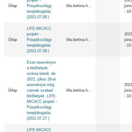
projekt -
2021
Űrlap
Püspökszilágy
lilla.bettina.h...
júni
tereplátogatás
- 10
(2021.07.08.)
LIFE-MICACC
projekt -
2021
Űrlap
Püspökszilágy
lilla.bettina.h...
júni
tereplátogatás
- 10
(2021.07.09.)
Ezen eseményre
a férőhelyek
száma betelt, de
2021. július 28-ai
eseményre még
2021
Űrlap
vannak szabad
lilla.bettina.h...
júni
férőhelyek. LIFE-
- 10
MICACC projekt -
Püspökszilágy
tereplátogatás
(2021.07.27.)
LIFE-MICACC