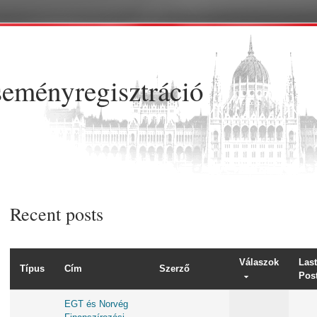
Ugrás a tartalomra
eményregisztráció
Recent posts
Válaszok
Last
Típus
Cím
Szerző
Pos
EGT és Norvég