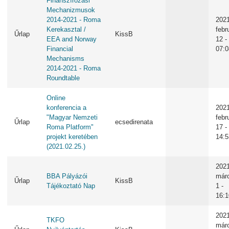
Finanszírozási
Mechanizmusok
2014-2021 - Roma
2021
Kerekasztal /
febr
Űrlap
KissB
EEA and Norway
12 -
Financial
07:0
Mechanisms
2014-2021 - Roma
Roundtable
Online
konferencia a
2021
"Magyar Nemzeti
febr
Űrlap
ecsedirenata
Roma Platform"
17 -
projekt keretében
14:5
(2021.02.25.)
2021
BBA Pályázói
már
Űrlap
KissB
Tájékoztató Nap
1 -
16:1
2021
TKFO
már