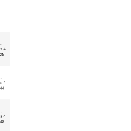
,
us 4
:25
,
us 4
:44
,
us 4
:48