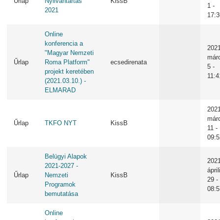
Űrlap
Nyilvántartás
KissB
1 -
2021
17:3
Online
konferencia a
2021
"Magyar Nemzeti
már
Űrlap
Roma Platform"
ecsedirenata
5 -
projekt keretében
11:4
(2021.03.10.) -
ELMARAD
2021
már
Űrlap
TKFO NYT
KissB
11 -
09:5
Belügyi Alapok
2021
2021-2027 -
ápril
Űrlap
Nemzeti
KissB
29 -
Programok
08:5
bemutatása
Online