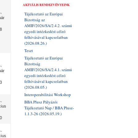
AKTUÁLIS RENDEZVÉNYEINK
,
Tájékoztató az Európai
uár
Bizottság az
AMIF/2026/SA/2.4.2. számú
8
egyedi intézkedést célzó
felhívásával kapcsolatban
(2026.08.26.)
Teszt
Tájékoztató az Európai
Bizottság
,
AMIF/2026/SA/2.4.1. számú
uár
egyedi intézkedést célzó
felhívásával kapcsolatban
3
(2026.08.05.)
Interoperabilitási Workshop
,
BBA Plusz Pályázói
cius
Tájékoztató Nap / BBA Plusz-
1.1.3-26 (2026.05.19.)
0
,
cius