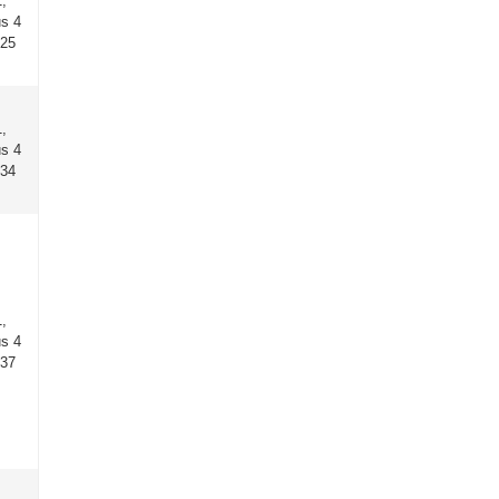
,
us 4
:25
,
us 4
:34
,
us 4
:37