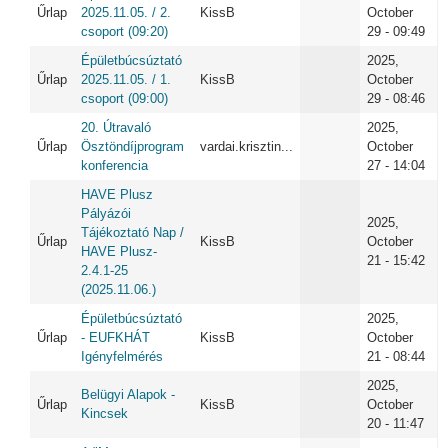
Űrlap
2025.11.05. / 2.
KissB
October
csoport (09:20)
29 - 09:49
Épületbúcsúztató
2025,
Űrlap
2025.11.05. / 1.
KissB
October
csoport (09:00)
29 - 08:46
20. Útravaló
2025,
Űrlap
Ösztöndíjprogram
vardai.krisztin...
October
konferencia
27 - 14:04
HAVE Plusz
Pályázói
2025,
Tájékoztató Nap /
Űrlap
KissB
October
HAVE Plusz-
21 - 15:42
2.4.1-25
(2025.11.06.)
Épületbúcsúztató
2025,
Űrlap
- EUFKHÁT
KissB
October
Igényfelmérés
21 - 08:44
2025,
Belügyi Alapok -
Űrlap
KissB
October
Kincsek
20 - 11:47