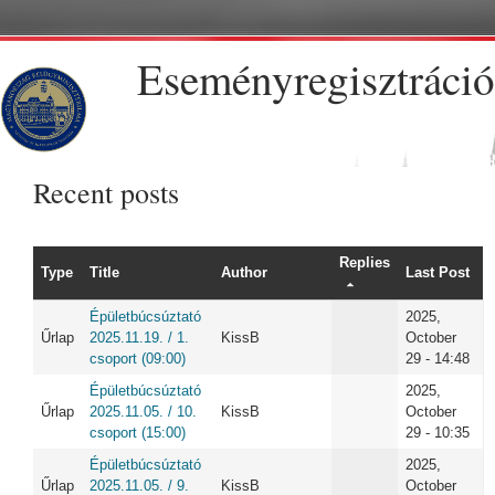
Skip to main content
Eseményregisztráció
Recent posts
Replies
Type
Title
Author
Last Post
Épületbúcsúztató
2025,
Űrlap
2025.11.19. / 1.
KissB
October
csoport (09:00)
29 - 14:48
Épületbúcsúztató
2025,
Űrlap
2025.11.05. / 10.
KissB
October
csoport (15:00)
29 - 10:35
Épületbúcsúztató
2025,
Űrlap
2025.11.05. / 9.
KissB
October