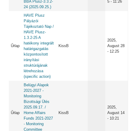
BBA Plusz-3.3.2-
5 - 11:26
24 (2025.09.25.)
HAVE Plusz
Pályázói
Tájékoztató Nap /
HAVE Plusz-
1.3.2-25 A
2025,
hatékony integrált
Űrlap
KissB
August 28
határigazgatás
- 12:25
központosított
irányítási
struktúrájának
létrehozása
(specific action)
Belügyi Alapok
2021-2027 -
Monitoring
Bizottsági Ülés
2025.09.17. /
2025,
Űrlap
Home Affairs
KissB
August 14
Funds 2021-2027
- 10:21
- Monitoring
Committee