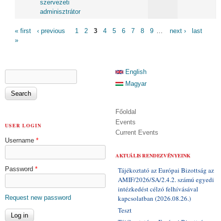
szervezeti
adminisztrátor
PAGES
« first
‹ previous
1
2
3
4
5
6
7
8
9
…
next ›
last
»
SEARCH FORM
English
Search
Magyar
Főoldal
Events
USER LOGIN
Current Events
Username
*
AKTUÁLIS RENDEZVÉNYEINK
Password
*
Tájékoztató az Európai Bizottság az
AMIF/2026/SA/2.4.2. számú egyedi
intézkedést célzó felhívásával
Request new password
kapcsolatban (2026.08.26.)
Teszt