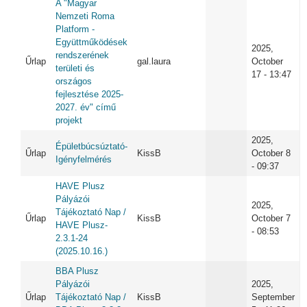
A "Magyar
Nemzeti Roma
Platform -
Együttműködések
2025,
rendszerének
Űrlap
gal.laura
October
területi és
17 - 13:47
országos
fejlesztése 2025-
2027. év" című
projekt
2025,
Épületbúcsúztató-
Űrlap
KissB
October 8
Igényfelmérés
- 09:37
HAVE Plusz
Pályázói
2025,
Tájékoztató Nap /
Űrlap
KissB
October 7
HAVE Plusz-
- 08:53
2.3.1-24
(2025.10.16.)
BBA Plusz
Pályázói
2025,
Űrlap
Tájékoztató Nap /
KissB
September