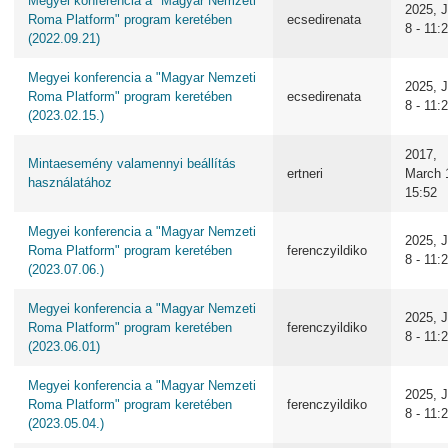
Megyei konferencia a "Magyar Nemzeti
2025, J
Roma Platform" program keretében
ecsedirenata
8 - 11:
(2022.09.21)
Megyei konferencia a "Magyar Nemzeti
2025, J
Roma Platform" program keretében
ecsedirenata
8 - 11:
(2023.02.15.)
2017,
Mintaesemény valamennyi beállítás
ertneri
March 
használatához
15:52
Megyei konferencia a "Magyar Nemzeti
2025, J
Roma Platform" program keretében
ferenczyildiko
8 - 11:
(2023.07.06.)
Megyei konferencia a "Magyar Nemzeti
2025, J
Roma Platform" program keretében
ferenczyildiko
8 - 11:
(2023.06.01)
Megyei konferencia a "Magyar Nemzeti
2025, J
Roma Platform" program keretében
ferenczyildiko
8 - 11:
(2023.05.04.)