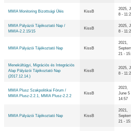
2025, J
MMIA Monitoring Bizottsági Ülés
KissB
8 - 11:
MMIA Pályázói Tájékoztató Nap /
2025, J
KissB
MMIA-2.2.15/15
8 - 11:
2021,
MMIA Pályázói Tájékoztató Nap
KissB
Septem
21 - 15
Menekültügyi, Migrációs és Integrációs
2025, J
Alap Pályázói Tájékoztató Nap
KissB
8 - 11:
(2017.12.14.)
2023,
MMIA Plusz Szakpolitikai Fórum /
KissB
June 5 
MMIA Plusz-2.2.1, MMIA Plusz-2.2.2
14:57
2021,
MMIA Pályázói Tájékoztató Nap
KissB
Septem
21 - 15