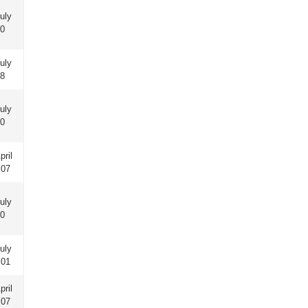
uly
20
uly
18
uly
20
pril
:07
uly
20
uly
:01
pril
:07