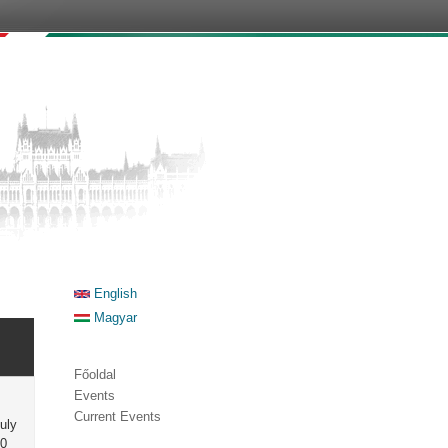
English
Magyar
Főoldal
Events
Current Events
uly
20