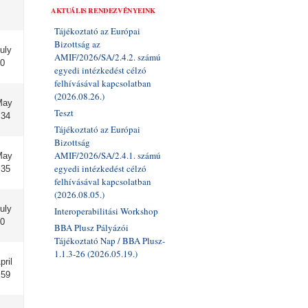
AKTUÁLIS RENDEZVÉNYEINK
Tájékoztató az Európai
Bizottság az
uly
AMIF/2026/SA/2.4.2. számú
20
egyedi intézkedést célzó
felhívásával kapcsolatban
(2026.08.26.)
May
Teszt
:34
Tájékoztató az Európai
Bizottság
AMIF/2026/SA/2.4.1. számú
May
egyedi intézkedést célzó
:35
felhívásával kapcsolatban
(2026.08.05.)
uly
Interoperabilitási Workshop
20
BBA Plusz Pályázói
Tájékoztató Nap / BBA Plusz-
1.1.3-26 (2026.05.19.)
pril
:59