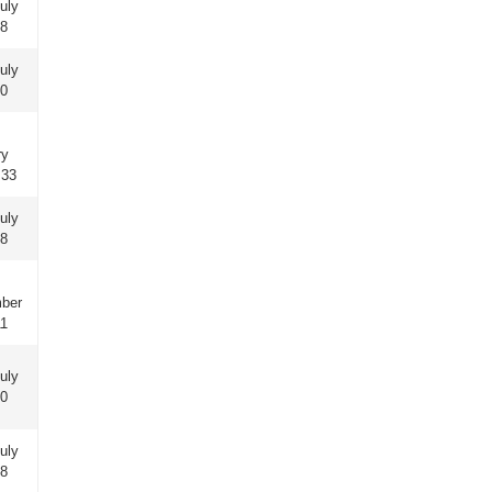
uly
18
uly
20
ry
:33
uly
18
ber
11
uly
20
uly
18