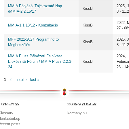
MMIA Pályázói Tájékoztató Nap
2025, J
KissB
/MMIA-2.2.15/17
8 - 11:
2022, 
MMIA-1.1.13/12 - Konzultáció
KissB
27 - 08
MFF 2021-2027 Programindító
2025, J
KissB
Megbeszélés
8 - 11:
MMIA Plusz Pályázati Felhívást
2024,
Előkészítő Fórum / MMIA Plusz-2.2.3-
KissB
Februa
24
26 - 14
PAGES
1
2
next ›
last »
HASZNOS OLDALAK
NAVIGATION
Glossary
kormany.hu
Honlaptérkép
Recent posts