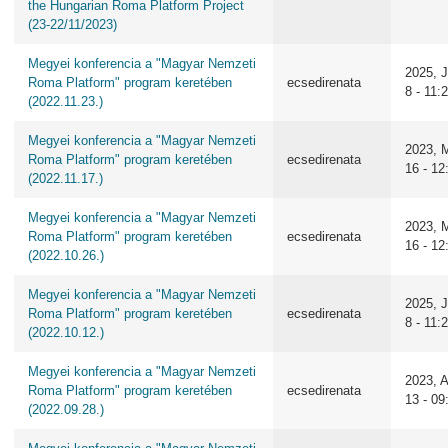
the Hungarian Roma Platform Project
(23-22/11/2023)
Megyei konferencia a "Magyar Nemzeti
2025, J
Roma Platform" program keretében
ecsedirenata
8 - 11:
(2022.11.23.)
Megyei konferencia a "Magyar Nemzeti
2023, 
Roma Platform" program keretében
ecsedirenata
16 - 12
(2022.11.17.)
Megyei konferencia a "Magyar Nemzeti
2023, 
Roma Platform" program keretében
ecsedirenata
16 - 12
(2022.10.26.)
Megyei konferencia a "Magyar Nemzeti
2025, J
Roma Platform" program keretében
ecsedirenata
8 - 11:
(2022.10.12.)
Megyei konferencia a "Magyar Nemzeti
2023, A
Roma Platform" program keretében
ecsedirenata
13 - 09
(2022.09.28.)