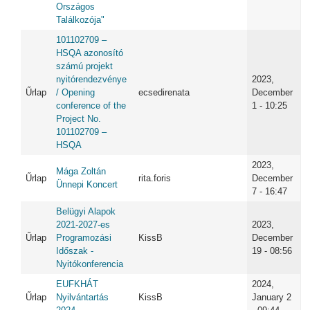
Országos
Találkozója"
101102709 –
HSQA azonosító
számú projekt
nyitórendezvénye
2023,
Űrlap
/ Opening
ecsedirenata
December
conference of the
1 - 10:25
Project No.
101102709 –
HSQA
2023,
Mága Zoltán
Űrlap
rita.foris
December
Ünnepi Koncert
7 - 16:47
Belügyi Alapok
2021-2027-es
2023,
Űrlap
Programozási
KissB
December
Időszak -
19 - 08:56
Nyitókonferencia
EUFKHÁT
2024,
Űrlap
Nyilvántartás
KissB
January 2