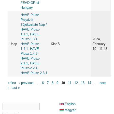
FEAD OP of
Hungary
HAVE Plusz
Pályázói
Tájékoztató Nap /
HAVE Plusz-
1.1.1, HAVE
Plusz-1.3.1,
2024,
Űrlap
HAVE Plusz-
KissB
February
1.4.1, HAVE
19 - 11:48
Plusz-1.4.3,
HAVE Plusz-
2.1.1, HAVE
Plusz-2.2.1,
HAVE Plusz-2.3.1
PAGES
« first
‹ previous
…
6
7
8
9
10
11
12
13
14
…
next
›
last »
SEARCH FORM
English
Search
Magyar