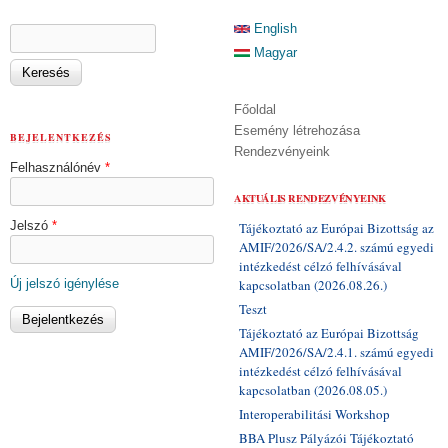
KERESÉS ŰRLAP
English
Keresés
Magyar
Főoldal
Esemény létrehozása
BEJELENTKEZÉS
Rendezvényeink
Felhasználónév
*
AKTUÁLIS RENDEZVÉNYEINK
Jelszó
*
Tájékoztató az Európai Bizottság az
AMIF/2026/SA/2.4.2. számú egyedi
intézkedést célzó felhívásával
Új jelszó igénylése
kapcsolatban (2026.08.26.)
Teszt
Tájékoztató az Európai Bizottság
AMIF/2026/SA/2.4.1. számú egyedi
intézkedést célzó felhívásával
kapcsolatban (2026.08.05.)
Interoperabilitási Workshop
BBA Plusz Pályázói Tájékoztató