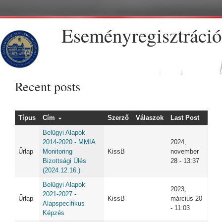
Ugrás a tartalomra
Eseményregisztráció
Recent posts
Típus
Cím
Szerző
Válaszok
Last Post
Belügyi Alapok
2014-2020 - MMIA
2024,
Űrlap
Monitoring
KissB
november
Bizottsági Ülés
28 - 13:37
(2024.12.16.)
Belügyi Alapok
2023,
2021-2027 -
Űrlap
KissB
március 20
Alapspecifikus
- 11:03
Képzés