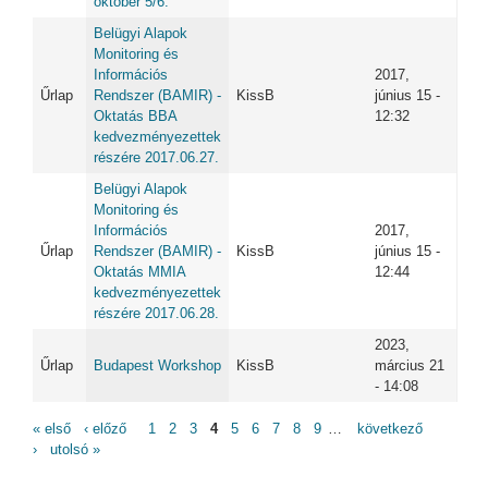
október 5/6.
Belügyi Alapok
Monitoring és
Információs
2017,
Űrlap
Rendszer (BAMIR) -
KissB
június 15 -
Oktatás BBA
12:32
kedvezményezettek
részére 2017.06.27.
Belügyi Alapok
Monitoring és
Információs
2017,
Űrlap
Rendszer (BAMIR) -
KissB
június 15 -
Oktatás MMIA
12:44
kedvezményezettek
részére 2017.06.28.
2023,
Űrlap
Budapest Workshop
KissB
március 21
- 14:08
OLDALAK
« első
‹ előző
1
2
3
4
5
6
7
8
9
…
következő
›
utolsó »